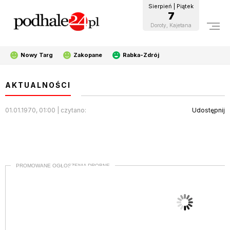
Sierpień | Piątek
7
Doroty, Kajetana
Nowy Targ
Zakopane
Rabka-Zdrój
AKTUALNOŚCI
01.01.1970, 01:00 | czytano:
Udostępnij