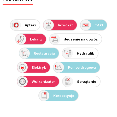
Apteki
Adwokat
TAXI
Lekarz
Jedzenie na dowóz
Restauracja
Hydraulik
Elektryk
Pomoc drogowa
Wulkanizator
Sprzątanie
Korepetycje