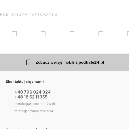
POD NASZYM PATRONATEM
Zobacz wersję mobilną
podhale24.pl
Skontaktuj się z nami
+48 796 024 024
+48 18 52 11 355
redakcja@podhale24.pl
m.me/portalpodhale24