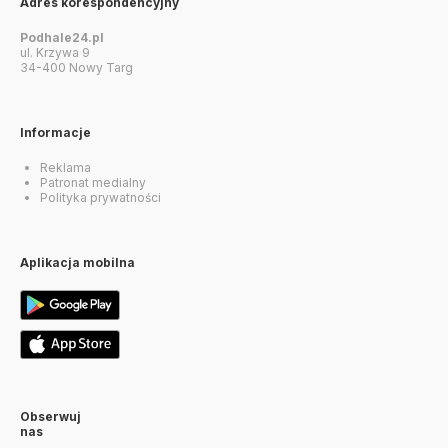
Adres korespondencyjny
Podhale24.pl
ul. Krzywa 9
34-400 Nowy Targ
Informacje
Reklama
Patronat medialny
Polityka prywatności
Aplikacja mobilna
Obserwuj
nas