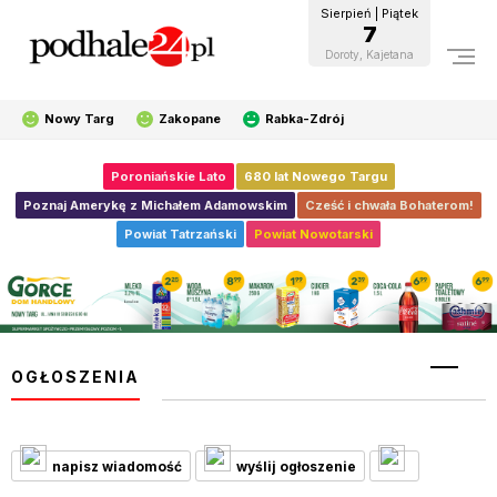
Sierpień | Piątek
7
Doroty, Kajetana
Nowy Targ
Zakopane
Rabka-Zdrój
Poroniańskie Lato
680 lat Nowego Targu
Poznaj Amerykę z Michałem Adamowskim
Cześć i chwała Bohaterom!
Powiat Tatrzański
Powiat Nowotarski
OGŁOSZENIA
napisz wiadomość
wyślij ogłoszenie