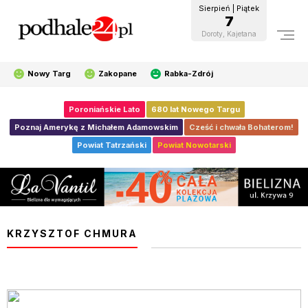
Sierpień | Piątek
7
Doroty, Kajetana
Nowy Targ
Zakopane
Rabka-Zdrój
Poroniańskie Lato
680 lat Nowego Targu
Poznaj Amerykę z Michałem Adamowskim
Cześć i chwała Bohaterom!
Powiat Tatrzański
Powiat Nowotarski
KRZYSZTOF CHMURA