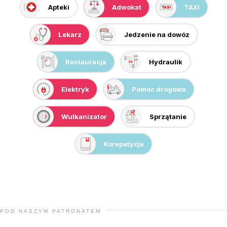
Apteki
Adwokat
TAXI
Lekarz
Jedzenie na dowóz
Restauracja
Hydraulik
Elektryk
Pomoc drogowa
Wulkanizator
Sprzątanie
Korepetycje
POD NASZYM PATRONATEM