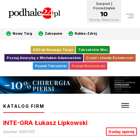
Sierpień |
Poniedziałek
10
Borysa, Wawrzyńca
Nowy Targ
Zakopane
Rabka-Zdrój
680 lat Nowego Targu
Tatrzańskie Wici
Poznaj Amerykę z Michałem Adamowskim
Cześć i chwała Bohaterom!
Powiat Tatrzański
Powiat Nowotarski
KATALOG FIRM
INTE-GRA Łukasz Lipkowski
(numer: K00761)
Dodaj opinię