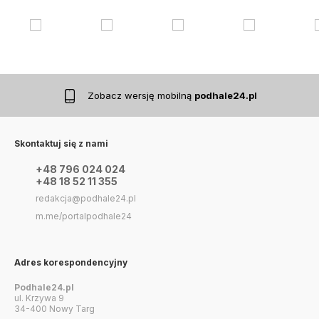
Zobacz wersję mobilną
podhale24.pl
Skontaktuj się z nami
+48 796 024 024
+48 18 52 11 355
redakcja@podhale24.pl
m.me/portalpodhale24
Adres korespondencyjny
Podhale24.pl
ul. Krzywa 9
34-400 Nowy Targ