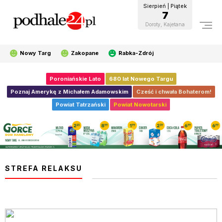
Sierpień | Piątek
7
Doroty, Kajetana
Nowy Targ
Zakopane
Rabka-Zdrój
Poroniańskie Lato
680 lat Nowego Targu
Poznaj Amerykę z Michałem Adamowskim
Cześć i chwała Bohaterom!
Powiat Tatrzański
Powiat Nowotarski
STREFA RELAKSU